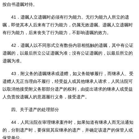
按自书遗嘱对待。
41
．遗嘱人立遗嘱时必须有行为能力。无行为能力人所立的遗
嘱，即使其本人后来有了行为能力，仍属无效遗嘱。遗嘱人立遗嘱时
有行为能力，后来丧失了行为能力，不影响遗嘱的效力。
42
．遗嘱人以不同形式立有数份内容相抵触的遗嘱，其中有公证
遗嘱的，以最后所立公证遗嘱为准；没有公证遗嘱的，以最后所立的
遗嘱为准。
43
．附义务的遗嘱继承或遗赠，如义务能够履行，而继承人、受
遗赠人无正当理由不履行，经受益人或其他继承人请求，人民法院可
以取消他接受附义务那部分遗产的权利，由提出请求的继承人或受益
人负责按遗嘱人的意愿履行义务，接受遗产。
四、关于遗产的处理部分
44
．人民法院在审理继承案件时，如果知道有继承人而无法通知
的，分割遗产时，要保留其应继承的遗产，并确定该遗产的保管人或
保管单位。