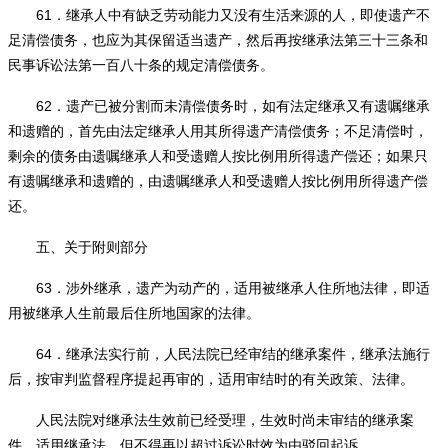
61
．继承人中有缺乏劳动能力又没有生活来源的人，即使遗产不
足清偿债务，也应为其保留适当遗产，然后再按继承法第三十三条和
民事诉讼法第一百八十条的规定清偿债务。
62
．遗产已被分割而未清偿债务时，如有法定继承又有遗嘱继承
和遗赠的，首先由法定继承人用其所得遗产清偿债务；不足清偿时，
剩余的债务由遗嘱继承人和受遗赠人按比例用所得遗产偿还；如果只
有遗嘱继承和遗赠的，由遗嘱继承人和受遗赠人按比例用所得遗产偿
还。
五、关于附则部分
63
．涉外继承，遗产为动产的，适用被继承人住所地法律，即适
用被继承人生前最后住所地国家的法律。
64
．继承法实行前，人民法院已经审结的继承案件，继承法施行
后，按审判监督程序提起再审的，适用审结时的有关政策、法律。
人民法院对继承法生效前已经受理，生效时尚未审结的继承案
件，适用继承法。但不得再以超过诉讼时效为由驳回起诉。