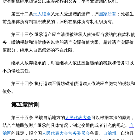
所有制组织承担该公民生养死葬的义务，享有受遗赠的权利。
第三十二条
无人继承
又无人受遗赠的遗产，归
国家所有
；死者生
前是集体所有制组织成员的，归所在集体所有制组织所有。
第三十三条
继承遗产应当清偿被继承人依法应当缴纳的税款和债
务，缴纳税款和清偿债务以他的遗产实际价值为限。超过遗产实际价
值部分，继承人自愿偿还的不在此限。
继承人放弃继承的，对被继承人依法应当缴纳的税款和债务可以
不负偿还责任。
第三十四条
执行遗赠不得妨碍清偿遗赠人依法应当缴纳的税款和
债务。
第五章附则
第三十五条
民族自治地方的
人民代表大会
可以根据本法的原则，
结合当地民族财产继承的具体情况，制定变通的或者补充的规定。
自
治区
的规定，报全国
人民代表大会常务委员会
备案。
自治州
、自治县