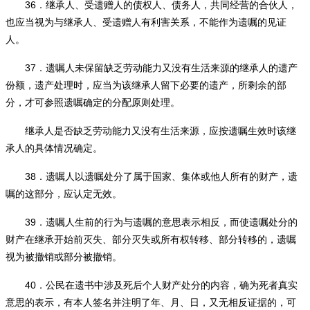
36
．继承人、受遗赠人的债权人、债务人，共同经营的合伙人，
也应当视为与继承人、受遗赠人有利害关系，不能作为遗嘱的见证
人。
37
．遗嘱人未保留缺乏劳动能力又没有生活来源的继承人的遗产
份额，遗产处理时，应当为该继承人留下必要的遗产，所剩余的部
分，才可参照遗嘱确定的分配原则处理。
继承人是否缺乏劳动能力又没有生活来源，应按遗嘱生效时该继
承人的具体情况确定。
38
．遗嘱人以遗嘱处分了属于国家、集体或他人所有的财产，遗
嘱的这部分，应认定无效。
39
．遗嘱人生前的行为与遗嘱的意思表示相反，而使遗嘱处分的
财产在继承开始前灭失、部分灭失或所有权转移、部分转移的，遗嘱
视为被撤销或部分被撤销。
40
．公民在遗书中涉及死后个人财产处分的内容，确为死者真实
意思的表示，有本人签名并注明了年、月、日，又无相反证据的，可