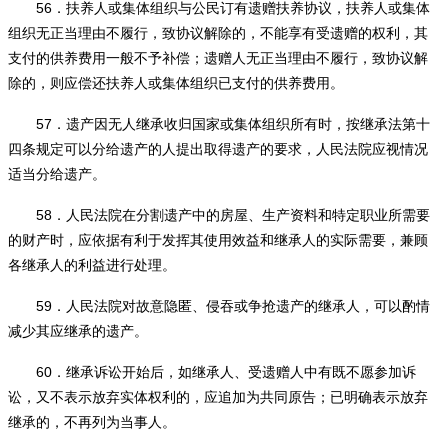
56
．扶养人或集体组织与公民订有遗赠扶养协议，扶养人或集体
组织无正当理由不履行，致协议解除的，不能享有受遗赠的权利，其
支付的供养费用一般不予补偿；遗赠人无正当理由不履行，致协议解
除的，则应偿还扶养人或集体组织已支付的供养费用。
57
．遗产因无人继承收归国家或集体组织所有时，按继承法第十
四条规定可以分给遗产的人提出取得遗产的要求，人民法院应视情况
适当分给遗产。
58
．人民法院在分割遗产中的房屋、生产资料和特定职业所需要
的财产时，应依据有利于发挥其使用效益和继承人的实际需要，兼顾
各继承人的利益进行处理。
59
．人民法院对故意隐匿、侵吞或争抢遗产的继承人，可以酌情
减少其应继承的遗产。
60
．继承诉讼开始后，如继承人、受遗赠人中有既不愿参加诉
讼，又不表示放弃实体权利的，应追加为共同原告；已明确表示放弃
继承的，不再列为当事人。