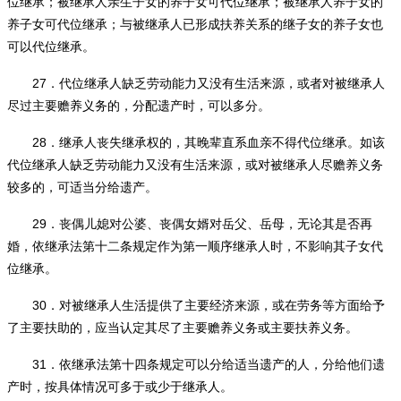
位继承；被继承人亲生子女的养子女可代位继承；被继承人养子女的
养子女可代位继承；与被继承人已形成扶养关系的继子女的养子女也
可以代位继承。
27
．代位继承人缺乏劳动能力又没有生活来源，或者对被继承人
尽过主要赡养义务的，分配遗产时，可以多分。
28
．继承人丧失继承权的，其晚辈直系血亲不得代位继承。如该
代位继承人缺乏劳动能力又没有生活来源，或对被继承人尽赡养义务
较多的，可适当分给遗产。
29
．丧偶儿媳对公婆、丧偶女婿对岳父、岳母，无论其是否再
婚，依继承法第十二条规定作为第一顺序继承人时，不影响其子女代
位继承。
30
．对被继承人生活提供了主要经济来源，或在劳务等方面给予
了主要扶助的，应当认定其尽了主要赡养义务或主要扶养义务。
31
．依继承法第十四条规定可以分给适当遗产的人，分给他们遗
产时，按具体情况可多于或少于继承人。