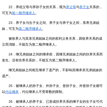
22
．养祖父母与养孙子女的关系，视为
养父母
与
养子女
关系的，
可互为
第一顺序继承人
。
23
．养子女与生子女之间、养子女与养子女之间，系养兄弟姐
妹，可互为
第二顺序继承人
。
被收养人与其亲兄弟姐妹之间的权利义务关系，因收养关系的成
立而消除，不能互为第二顺序继承人。
24
．继兄弟姐妹之间的继承权，因继兄弟姐妹之间的扶养关系而
发生。没有扶养关系的，不能互为第二顺序继承人。
继兄弟姐妹之间相互继承了遗产的，不影响其继承亲兄弟姐妹的
遗产。
25
．被继承人的孙子女、外孙子女、曾孙子女、外曾孙子女都可
以
代位继承
，代位继承人不受辈数的限制。
26
．被继承人的养子女、已形成扶养关系的继子女的生子女可代