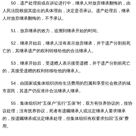
50
．遗产处理前或在诉讼进行中，继承人对放弃继承翻悔的，由
人民法院根据其提出的具体理由，决定是否承认。遗产处理后，继承
人对放弃继承翻悔的，不予承认。
51
．放弃继承的效力，追溯到继承开始的时间。
52
．继承开始后，继承人没有表示放弃继承，并于遗产分割前死
亡的，其继承遗产的权利转移给他的合法继承人。
53
．继承开始后，受遗赠人表示接受遗赠，并于遗产分割前死亡
的，其接受遗赠的权利转移给他的继承人。
54
．由国家或集体组织供给生活费用的烈属和享受社会救济的城
市居民，其遗产仍应准许合法继承人继承。
55
“
”
“
”
．集体组织对
五保户
实行
五保
时，双方有扶养协议的，按协
议处理；没有抚养协议，死者有遗嘱继承人或法定继承人要求继承
“
”
的，按遗嘱继承或法定继承处理，但集体组织有权要求扣回
五保
费
用。